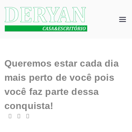
DERYAN CASA
Somos uma loja
especializada em
E ESCRITÓRIO
moveis, onde o
estilo é parte
integrante da
inovação do
Queremos estar cada dia
mobiliário,
agregando total
mais perto de você pois
funcionalidade,
você faz parte dessa
beleza e
qualidade.
conquista!