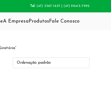
Tel:
(47) 3367-1637 | (47) 98413-7992
e
A Empresa
Produtos
Fale Conosco
da inovação do mobiliário, agregando total
iratória”