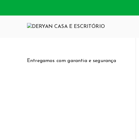
Pular
para
o
conteúdo
DERYAN CA
Somos uma loja
funcionalidade
Entregamos com garantia e segurança