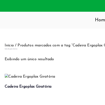
Hom
SA E ESCRITÓRIO
 especializada em moveis, onde o estilo é parte integrante 
, beleza e qualidade.
Início
/ Produtos marcados com a tag “Cadeira Ergoplax G
Cadeira Ergoplax Giratória
Exibindo um único resultado
Cadeira Ergoplax Giratória