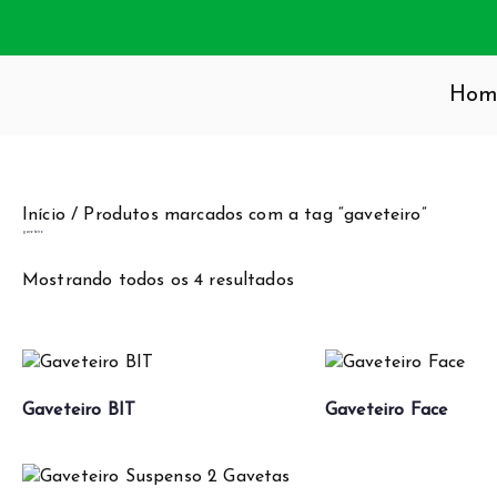
Hom
SA E ESCRITÓRIO
 especializada em moveis, onde o estilo é parte integrante 
, beleza e qualidade.
Início
/ Produtos marcados com a tag “gaveteiro”
gaveteiro
Mostrando todos os 4 resultados
Gaveteiro BIT
Gaveteiro Face