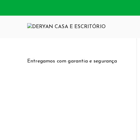
Pular
para
o
conteúdo
DERYAN CA
Somos uma loja
funcionalidade
Entregamos com garantia e segurança