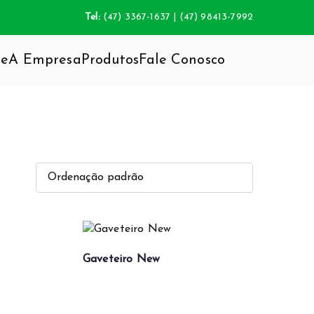
Tel:
(47) 3367-1637 | (47) 98413-7992
e
A Empresa
Produtos
Fale Conosco
da inovação do mobiliário, agregando total
Gaveteiro New