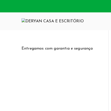
Pular
para
o
conteúdo
DERYAN CA
Somos uma loja
funcionalidade
Entregamos com garantia e segurança