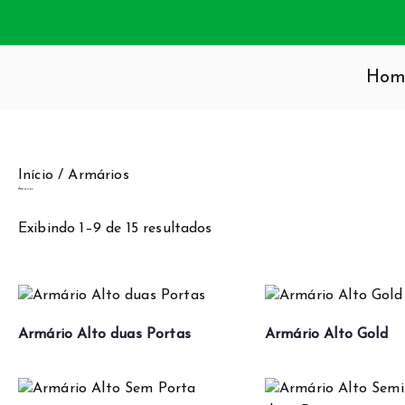
Hom
SA E ESCRITÓRIO
 especializada em moveis, onde o estilo é parte integrante 
, beleza e qualidade.
Início
/ Armários
Armários
Exibindo 1–9 de 15 resultados
Armário Alto duas Portas
Armário Alto Gold