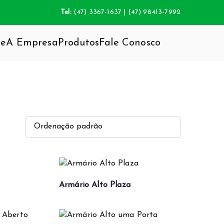
Tel:
(47) 3367-1637 | (47) 98413-7992
e
A Empresa
Produtos
Fale Conosco
da inovação do mobiliário, agregando total
Armário Alto Plaza