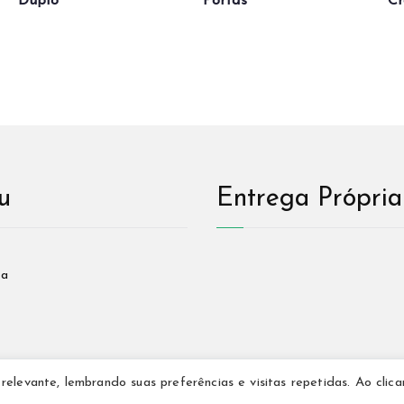
Duplo
Portas
Cr
u
Entrega Própria
sa
elevante, lembrando suas preferências e visitas repetidas. Ao clic
Copyright © Deryan Ambientes All Direitos Reservados.