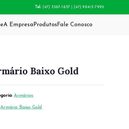
Tel:
(47) 3367-1637 | (47) 98413-7992
e
A Empresa
Produtos
Fale Conosco
da inovação do mobiliário, agregando total
rmário Baixo Gold
goria:
Armários
:
Armário Baixo Gold