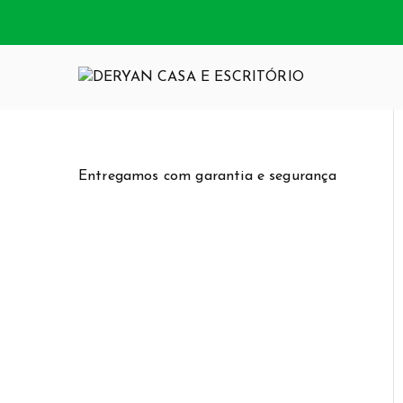
Pular
para
o
conteúdo
DERYAN CA
Somos uma loja
funcionalidade
Entregamos com garantia e segurança