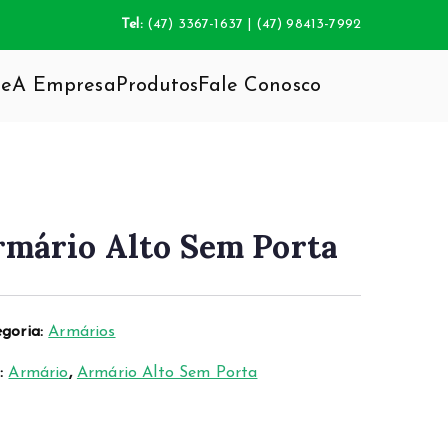
Tel:
(47) 3367-1637 | (47) 98413-7992
e
A Empresa
Produtos
Fale Conosco
da inovação do mobiliário, agregando total
rmário Alto Sem Porta
goria:
Armários
s:
Armário
,
Armário Alto Sem Porta