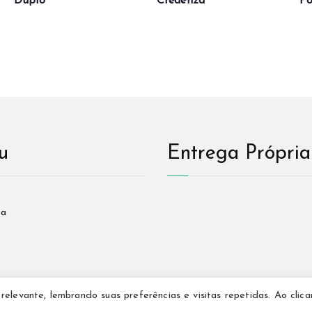
Duplo
Credenza
Po
u
Entrega Própria
sa
elevante, lembrando suas preferências e visitas repetidas. Ao clic
Copyright © Deryan Ambientes All Direitos Reservados.