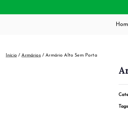
Hom
SA E ESCRITÓRIO
 especializada em moveis, onde o estilo é parte integrante 
, beleza e qualidade.
Início
/
Armários
/ Armário Alto Sem Porta
A
Cate
Tag