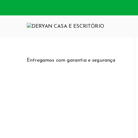
Pular
para
o
conteúdo
DERYAN CA
Somos uma loja
funcionalidade
Entregamos com garantia e segurança